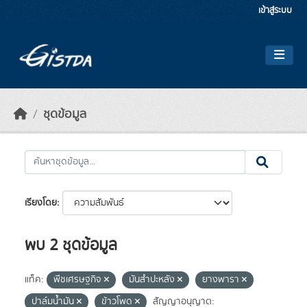
Skip to main content
เข้าสู่ระบบ
ชุดข้อมูล
เรียงโดย
พบ 2 ชุดข้อมูล
แท็ค:
พืชเศรษฐกิจ
มันสำปะหลัง
ยางพารา
ปาล์มน้ำมัน
ข้าวโพด
สัญญาอนุญาต: