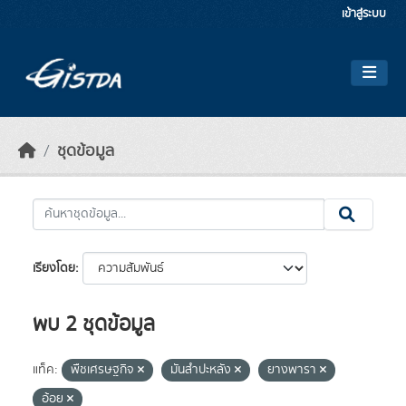
Skip to main content
เข้าสู่ระบบ
ชุดข้อมูล
เรียงโดย
พบ 2 ชุดข้อมูล
แท็ค:
พืชเศรษฐกิจ
มันสำปะหลัง
ยางพารา
อ้อย