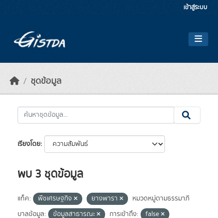
Skip to main content
เข้าสู่ระบบ
ชุดข้อมูล
เรียงโดย
พบ 3 ชุดข้อมูล
แท็ค:
พืชเศรษฐกิจ
ยางพารา
หมวดหมู่ตามธรรมาภิ
บาลข้อมูล:
ข้อมูลสาธารณะ
การเข้าถึง:
false