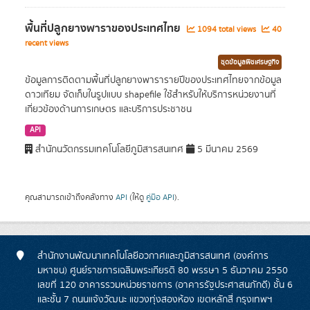
พื้นที่ปลูกยางพาราของประเทศไทย
1094 total views
40
recent views
ชุดข้อมูลพืชเศรษฐกิจ
ข้อมูลการติดตามพื้นที่ปลูกยางพารารายปีของประเทศไทยจากข้อมูล
ดาวเทียม จัดเก็บในรูปแบบ shapefile ใช้สำหรับให้บริการหน่วยงานที่
เกี่ยวข้องด้านการเกษตร และบริการประชาชน
API
สำนักนวัตกรรมเทคโนโลยีภูมิสารสนเทศ
5 มีนาคม 2569
คุณสามารถเข้าถึงคลังทาง
API
(ให้ดู
คู่มือ API
).
สำนักงานพัฒนาเทคโนโลยีอวกาศและภูมิสารสนเทศ (องค์การ
มหาชน) ศูนย์ราชการเฉลิมพระเกียรติ 80 พรรษา 5 ธันวาคม 2550
เลขที่ 120 อาคารรวมหน่วยราชการ (อาคารรัฐประศาสนภักดี) ชั้น 6
และชั้น 7 ถนนแจ้งวัฒนะ แขวงทุ่งสองห้อง เขตหลักสี่ กรุงเทพฯ