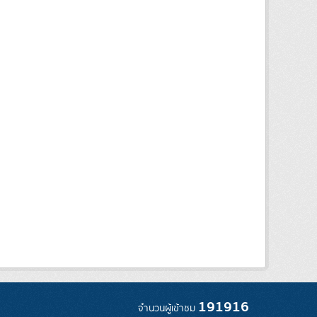
191916
จำนวนผู้เข้าชม