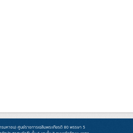
รมหาชน) ศูนย์ราชการเฉลิมพระเกียรติ 80 พรรษา 5