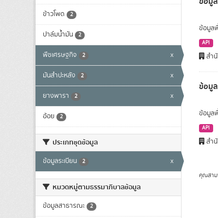
ข้อมูล
ข้าวโพด
2
ข้อมูลพ
ปาล์มน้ำมัน
2
API
พืชเศรษฐกิจ
x
2
สำนั
มันสำปะหลัง
x
2
ข้อมู
ยางพารา
x
2
ข้อมูล
อ้อย
2
API
สำนั
ประเภทชุดข้อมูล
ข้อมูลระเบียน
x
2
คุณสาม
หมวดหมู่ตามธรรมาภิบาลข้อมูล
ข้อมูลสาธารณะ
2