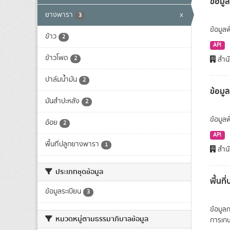
ข้อมูล
ยางพารา
x
3
ข้อมูลพ
ข้าว
2
API
ข้าวโพด
2
สำนั
ปาล์มน้ำมัน
2
ข้อมู
มันสำปะหลัง
2
ข้อมูล
อ้อย
2
API
พื้นที่ปลูกยางพารา
1
สำนั
ประเภทชุดข้อมูล
พื้นท
ข้อมูลระเบียน
3
ข้อมูล
หมวดหมู่ตามธรรมาภิบาลข้อมูล
การเก