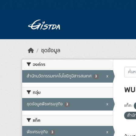
Skip to main content
ชุดข้อมูล
องค์กร
สำนักนวัตกรรมเทคโนโลยีภูมิสารสนเทศ
x
3
พบ 
กลุ่ม
ชุดข้อมูลพืชเศรษฐกิจ
x
3
แท็ค:
สำนั
แท็ค
พืชเศรษฐกิจ
x
3