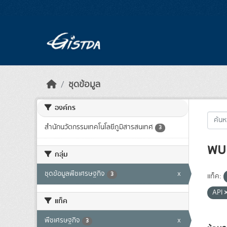
Skip to main content
ชุดข้อมูล
องค์กร
สำนักนวัตกรรมเทคโนโลยีภูมิสารสนเทศ
3
พบ 
กลุ่ม
ชุดข้อมูลพืชเศรษฐกิจ
x
3
แท็ค:
API
แท็ค
พืชเศรษฐกิจ
x
3