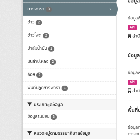
ข้อมูล
ยางพารา
x
3
ข้อมูลพ
ข้าว
2
API
ข้าวโพด
2
สำนั
ปาล์มน้ำมัน
2
ข้อมู
มันสำปะหลัง
2
ข้อมูล
อ้อย
2
API
พื้นที่ปลูกยางพารา
1
สำนั
ประเภทชุดข้อมูล
พื้นท
ข้อมูลระเบียน
3
ข้อมูล
หมวดหมู่ตามธรรมาภิบาลข้อมูล
การเก