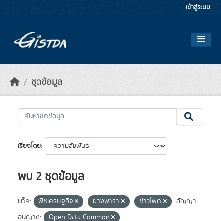
Skip to main content
เข้าสู่ระบบ
ชุดข้อมูล
เรียงโดย
พบ 2 ชุดข้อมูล
แท็ค:
พืชเศรษฐกิจ
ยางพารา
ข้าวโพด
สัญญา
อนุญาต:
Open Data Common