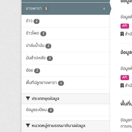
ข้อมูล
ยางพารา
x
3
ข้อมูลพ
ข้าว
2
API
ข้าวโพด
2
สำนั
ปาล์มน้ำมัน
2
ข้อมู
มันสำปะหลัง
2
ข้อมูล
อ้อย
2
API
พื้นที่ปลูกยางพารา
1
สำนั
ประเภทชุดข้อมูล
พื้นท
ข้อมูลระเบียน
3
ข้อมูล
หมวดหมู่ตามธรรมาภิบาลข้อมูล
การเก