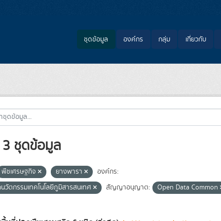
ชุดข้อมูล
องค์กร
กลุ่ม
เกี่ยวกับ
3 ชุดข้อมูล
พืชเศรษฐกิจ
ยางพารา
องค์กร:
กนวัตกรรมเทคโนโลยีภูมิสารสนเทศ
สัญญาอนุญาต:
Open Data Common