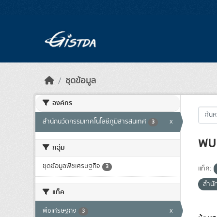
Skip to main content
ชุดข้อมูล
องค์กร
สำนักนวัตกรรมเทคโนโลยีภูมิสารสนเทศ
x
3
พบ 
กลุ่ม
ชุดข้อมูลพืชเศรษฐกิจ
3
แท็ค:
สำนั
แท็ค
พืชเศรษฐกิจ
x
3