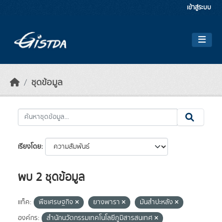
Skip to main content
เข้าสู่ระบบ
ชุดข้อมูล
เรียงโดย
พบ 2 ชุดข้อมูล
แท็ค:
พืชเศรษฐกิจ
ยางพารา
มันสำปะหลัง
องค์กร:
สำนักนวัตกรรมเทคโนโลยีภูมิสารสนเทศ