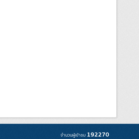
192270
จำนวนผู้เข้าชม