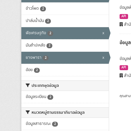
ข้อมูลพ
ข้าวโพด
2
API
ปาล์มน้ำมัน
2
สำนั
พืชเศรษฐกิจ
x
2
ข้อมู
มันสำปะหลัง
2
ยางพารา
x
2
ข้อมูล
API
อ้อย
2
สำนั
ประเภทชุดข้อมูล
คุณสาม
ข้อมูลระเบียน
2
หมวดหมู่ตามธรรมาภิบาลข้อมูล
ข้อมูลสาธารณะ
2