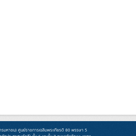
รมหาชน) ศูนย์ราชการเฉลิมพระเกียรติ 80 พรรษา 5