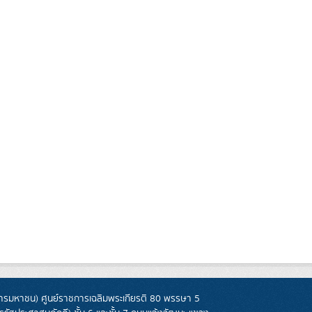
รมหาชน) ศูนย์ราชการเฉลิมพระเกียรติ 80 พรรษา 5