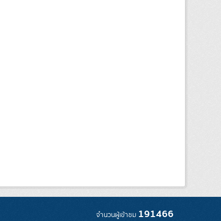
191466
จำนวนผู้เข้าชม