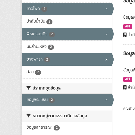
ข้อมูล
ข้าวโพด
x
2
ข้อมูลพ
ปาล์มน้ำมัน
2
API
พืชเศรษฐกิจ
x
2
สำนั
มันสำปะหลัง
2
ข้อมู
ยางพารา
x
2
ข้อมูล
อ้อย
2
API
สำนั
ประเภทชุดข้อมูล
ข้อมูลระเบียน
x
2
คุณสาม
หมวดหมู่ตามธรรมาภิบาลข้อมูล
ข้อมูลสาธารณะ
2