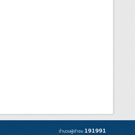
191991
จำนวนผู้เข้าชม