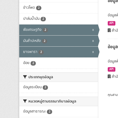
ข้อมูล
ข้าวโพด
2
ข้อมูลพ
ปาล์มน้ำมัน
2
API
พืชเศรษฐกิจ
x
2
สำนั
มันสำปะหลัง
x
2
ข้อมู
ยางพารา
x
2
ข้อมูล
อ้อย
2
API
สำนั
ประเภทชุดข้อมูล
ข้อมูลระเบียน
2
คุณสาม
หมวดหมู่ตามธรรมาภิบาลข้อมูล
ข้อมูลสาธารณะ
2