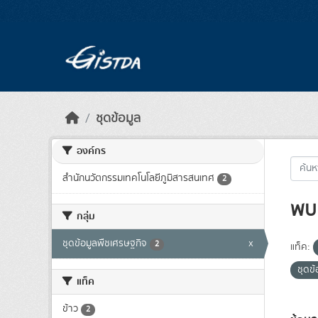
Skip to main content
ชุดข้อมูล
องค์กร
สำนักนวัตกรรมเทคโนโลยีภูมิสารสนเทศ
2
พบ 
กลุ่ม
ชุดข้อมูลพืชเศรษฐกิจ
x
2
แท็ค:
ชุดข
แท็ค
ข้าว
2