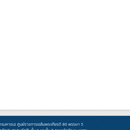
รมหาชน) ศูนย์ราชการเฉลิมพระเกียรติ 80 พรรษา 5