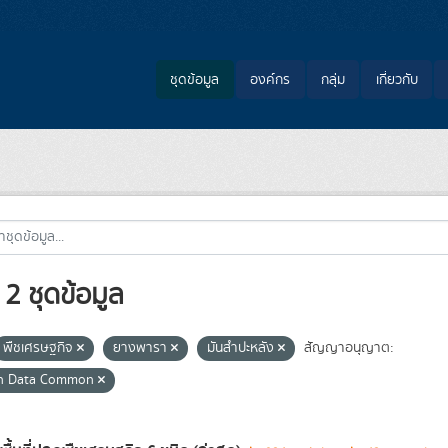
ชุดข้อมูล
องค์กร
กลุ่ม
เกี่ยวกับ
2 ชุดข้อมูล
พืชเศรษฐกิจ
ยางพารา
มันสำปะหลัง
สัญญาอนุญาต:
n Data Common