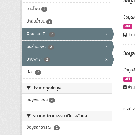
ข้อมูล
ข้าวโพด
2
ข้อมูลพ
ปาล์มน้ำมัน
2
API
พืชเศรษฐกิจ
x
2
สำนั
มันสำปะหลัง
x
2
ข้อมู
ยางพารา
x
2
ข้อมูล
อ้อย
2
API
สำนั
ประเภทชุดข้อมูล
ข้อมูลระเบียน
2
คุณสาม
หมวดหมู่ตามธรรมาภิบาลข้อมูล
ข้อมูลสาธารณะ
2