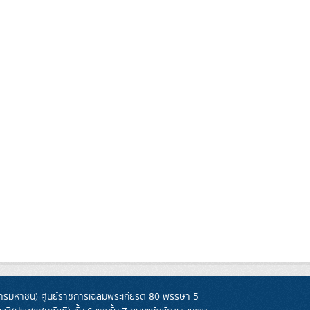
รมหาชน) ศูนย์ราชการเฉลิมพระเกียรติ 80 พรรษา 5