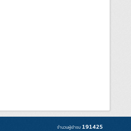
191425
จำนวนผู้เข้าชม