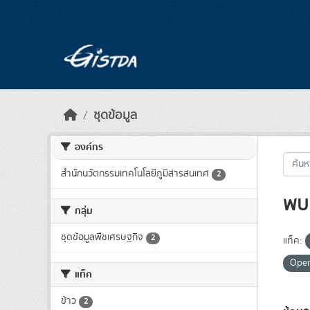
Skip to main content
ชุดข้อมูล
องค์กร
สำนักนวัตกรรมเทคโนโลยีภูมิสารสนเทศ
2
พบ 
กลุ่ม
ชุดข้อมูลพืชเศรษฐกิจ
2
แท็ค:
Ope
แท็ค
ข้าว
2