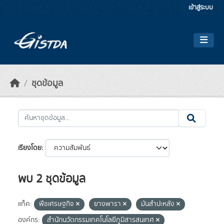
Skip to main content
เข้าสู่ระบบ
ชุดข้อมูล
เรียงโดย
พบ 2 ชุดข้อมูล
แท็ค:
พืชเศรษฐกิจ
ยางพารา
มันสำปะหลัง
องค์กร:
สำนักนวัตกรรมเทคโนโลยีภูมิสารสนเทศ