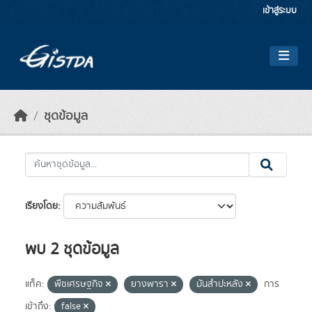
Skip to main content
เข้าสู่ระบบ
ชุดข้อมูล
เรียงโดย
พบ 2 ชุดข้อมูล
แท็ค:
พืชเศรษฐกิจ
ยางพารา
มันสำปะหลัง
การ
เข้าถึง:
false