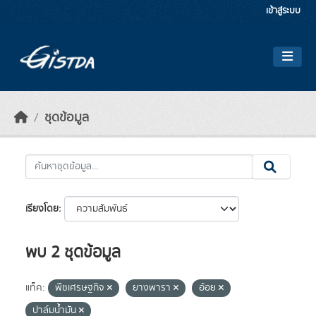
Skip to main content
เข้าสู่ระบบ
ชุดข้อมูล
เรียงโดย
พบ 2 ชุดข้อมูล
แท็ค:
พืชเศรษฐกิจ
ยางพารา
อ้อย
ปาล์มน้ำมัน