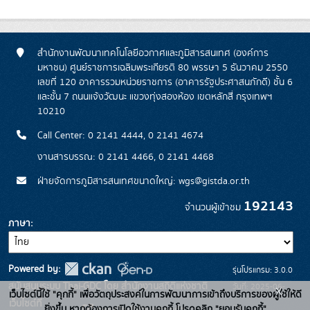
สำนักงานพัฒนาเทคโนโลยีอวกาศและภูมิสารสนเทศ (องค์การ
มหาชน) ศูนย์ราชการเฉลิมพระเกียรติ 80 พรรษา 5 ธันวาคม 2550
เลขที่ 120 อาคารรวมหน่วยราชการ (อาคารรัฐประศาสนภักดี) ชั้น 6
และชั้น 7 ถนนแจ้งวัฒนะ แขวงทุ่งสองห้อง เขตหลักสี่ กรุงเทพฯ
10210
Call Center: 0 2141 4444, 0 2141 4674
งานสารบรรณ: 0 2141 4466, 0 2141 4468
ฝ่ายจัดการภูมิสารสนเทศขนาดใหญ่: wgs@gistda.or.th
192143
จำนวนผู้เข้าชม
ภาษา
Powered by:
รุ่นโปรแกรม: 3.0.0
สนับสนุนระบบ Thai-GDC โดย สำนักงานสถิติแห่งชาติ
วันที่: 2025-06-
x
เว็บไซต์นี้ใช้ "คุกกี้" เพื่อวัตถุประสงค์ในการพัฒนาการเข้าถึงบริการของผู้ใช้ให้ดี
เว็บไซต์ที่
26
ยิ่งขึ้น หากต้องการเปิดใช้งานคุกกี้ โปรดคลิก "ยอมรับคุกกี้"