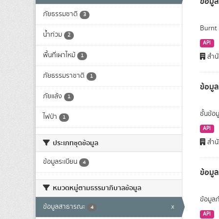
ข้อมูล
ภัยธรรมชาติ
3
Burnt 
น้ำท่วม
2
API
พื้นที่เผาไหม้
1
สำนั
ภัยธรรมราชาติ
1
ข้อมูล
ภัยแล้ง
1
ชั้นข้อ
ไฟป่า
1
API
สำนั
ประเภทชุดข้อมูล
ข้อมูลระเบียน
4
ข้อมูล
หมวดหมู่ตามธรรมาภิบาลข้อมูล
ข้อมูล
ข้อมูลสาธารณะ
x
4
API