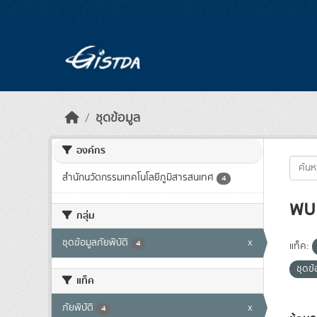
Skip to main content
ชุดข้อมูล
องค์กร
สำนักนวัตกรรมเทคโนโลยีภูมิสารสนเทศ
4
พบ 
กลุ่ม
ชุดข้อมูลภัยพิบัติ
x
4
แท็ค:
ชุดข้
แท็ค
ภัยพิบัติ
x
4