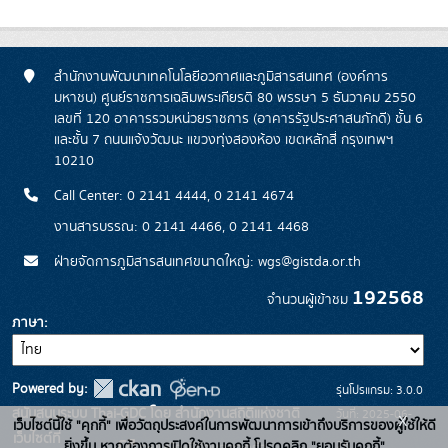
สำนักงานพัฒนาเทคโนโลยีอวกาศและภูมิสารสนเทศ (องค์การ
มหาชน) ศูนย์ราชการเฉลิมพระเกียรติ 80 พรรษา 5 ธันวาคม 2550
เลขที่ 120 อาคารรวมหน่วยราชการ (อาคารรัฐประศาสนภักดี) ชั้น 6
และชั้น 7 ถนนแจ้งวัฒนะ แขวงทุ่งสองห้อง เขตหลักสี่ กรุงเทพฯ
10210
Call Center: 0 2141 4444, 0 2141 4674
งานสารบรรณ: 0 2141 4466, 0 2141 4468
ฝ่ายจัดการภูมิสารสนเทศขนาดใหญ่: wgs@gistda.or.th
192568
จำนวนผู้เข้าชม
ภาษา
Powered by:
รุ่นโปรแกรม: 3.0.0
สนับสนุนระบบ Thai-GDC โดย สำนักงานสถิติแห่งชาติ
วันที่: 2025-06-
x
เว็บไซต์นี้ใช้ "คุกกี้" เพื่อวัตถุประสงค์ในการพัฒนาการเข้าถึงบริการของผู้ใช้ให้ดี
เว็บไซต์ที่
26
ยิ่งขึ้น หากต้องการเปิดใช้งานคุกกี้ โปรดคลิก "ยอมรับคุกกี้"