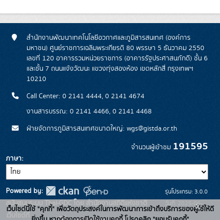
สำนักงานพัฒนาเทคโนโลยีอวกาศและภูมิสารสนเทศ (องค์การ
มหาชน) ศูนย์ราชการเฉลิมพระเกียรติ 80 พรรษา 5 ธันวาคม 2550
เลขที่ 120 อาคารรวมหน่วยราชการ (อาคารรัฐประศาสนภักดี) ชั้น 6
และชั้น 7 ถนนแจ้งวัฒนะ แขวงทุ่งสองห้อง เขตหลักสี่ กรุงเทพฯ
10210
Call Center: 0 2141 4444, 0 2141 4674
งานสารบรรณ: 0 2141 4466, 0 2141 4468
ฝ่ายจัดการภูมิสารสนเทศขนาดใหญ่: wgs@gistda.or.th
191595
จำนวนผู้เข้าชม
ภาษา
Powered by:
รุ่นโปรแกรม: 3.0.0
สนับสนุนระบบ Thai-GDC โดย สำนักงานสถิติแห่งชาติ
วันที่: 2025-06-
x
เว็บไซต์นี้ใช้ "คุกกี้" เพื่อวัตถุประสงค์ในการพัฒนาการเข้าถึงบริการของผู้ใช้ให้ดี
เว็บไซต์ที่
26
ยิ่งขึ้น หากต้องการเปิดใช้งานคุกกี้ โปรดคลิก "ยอมรับคุกกี้"