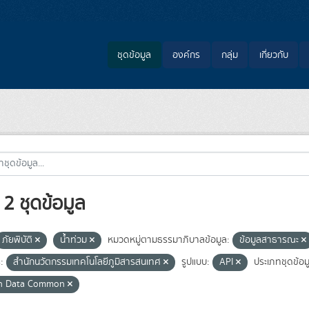
ชุดข้อมูล
องค์กร
กลุ่ม
เกี่ยวกับ
2 ชุดข้อมูล
ภัยพิบัติ
น้ำท่วม
หมวดหมู่ตามธรรมาภิบาลข้อมูล:
ข้อมูลสาธารณะ
:
สำนักนวัตกรรมเทคโนโลยีภูมิสารสนเทศ
รูปแบบ:
API
ประเภทชุดข้อม
n Data Common