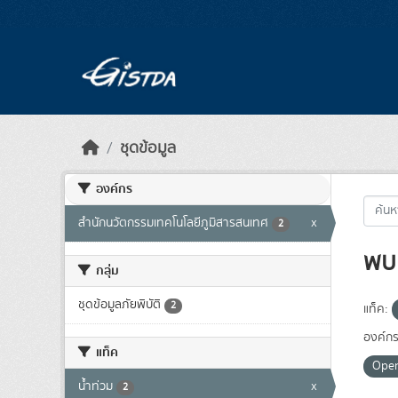
Skip to main content
ชุดข้อมูล
องค์กร
สำนักนวัตกรรมเทคโนโลยีภูมิสารสนเทศ
x
2
พบ 
กลุ่ม
ชุดข้อมูลภัยพิบัติ
2
แท็ค:
องค์กร
แท็ค
Ope
น้ำท่วม
x
2