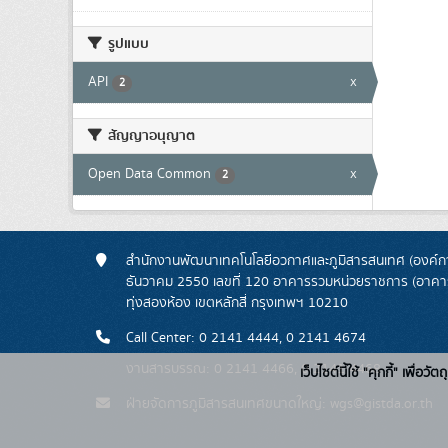
รูปแบบ
API
x
2
สัญญาอนุญาต
Open Data Common
x
2
สำนักงานพัฒนาเทคโนโลยีอวกาศและภูมิสารสนเทศ (องค์กา
ธันวาคม 2550 เลขที่ 120 อาคารรวมหน่วยราชการ (อาคารรั
ทุ่งสองห้อง เขตหลักสี่ กรุงเทพฯ 10210
Call Center: 0 2141 4444, 0 2141 4674
งานสารบรรณ: 0 2141 4466, 0 2141 4468
เว็บไซต์นี้ใช้ "คุกกี้" เพื
ฝ่ายจัดการภูมิสารสนเทศขนาดใหญ่: wgs@gistda.or.th