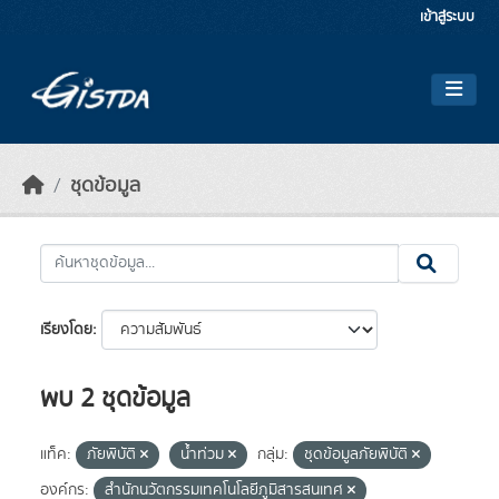
Skip to main content
เข้าสู่ระบบ
ชุดข้อมูล
เรียงโดย
พบ 2 ชุดข้อมูล
แท็ค:
ภัยพิบัติ
น้ำท่วม
กลุ่ม:
ชุดข้อมูลภัยพิบัติ
องค์กร:
สำนักนวัตกรรมเทคโนโลยีภูมิสารสนเทศ