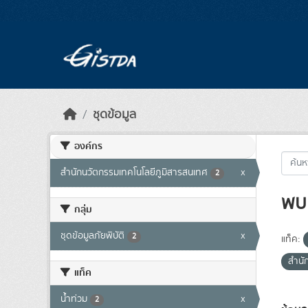
Skip to main content
ชุดข้อมูล
องค์กร
สำนักนวัตกรรมเทคโนโลยีภูมิสารสนเทศ
x
2
พบ 
กลุ่ม
ชุดข้อมูลภัยพิบัติ
x
2
แท็ค:
สำนั
แท็ค
น้ำท่วม
x
2