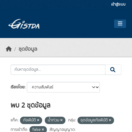
Skip to main content
เข้าสู่ระบบ
ชุดข้อมูล
เรียงโดย
พบ 2 ชุดข้อมูล
แท็ค:
ภัยพิบัติ
น้ำท่วม
กลุ่ม:
ชุดข้อมูลภัยพิบัติ
การเข้าถึง:
false
สัญญาอนุญาต: