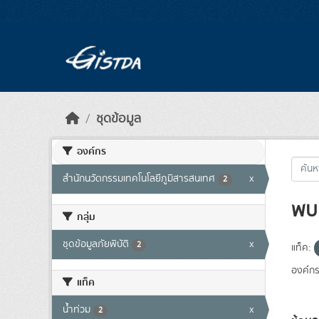
Skip to main content
ชุดข้อมูล
องค์กร
สำนักนวัตกรรมเทคโนโลยีภูมิสารสนเทศ
x
2
พบ 
กลุ่ม
ชุดข้อมูลภัยพิบัติ
x
2
แท็ค:
องค์กร
แท็ค
น้ำท่วม
x
2