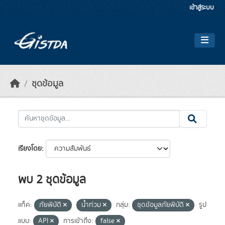
Skip to main content
เข้าสู่ระบบ
ชุดข้อมูล
เรียงโดย
พบ 2 ชุดข้อมูล
แท็ค:
ภัยพิบัติ
น้ำท่วม
กลุ่ม:
ชุดข้อมูลภัยพิบัติ
รูป
แบบ:
API
การเข้าถึง:
false