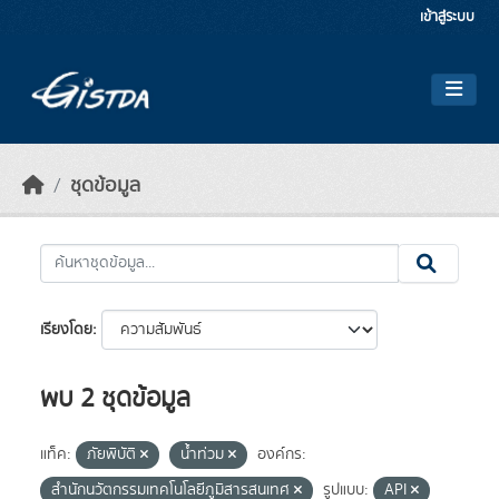
Skip to main content
เข้าสู่ระบบ
ชุดข้อมูล
เรียงโดย
พบ 2 ชุดข้อมูล
แท็ค:
ภัยพิบัติ
น้ำท่วม
องค์กร:
สำนักนวัตกรรมเทคโนโลยีภูมิสารสนเทศ
รูปแบบ:
API