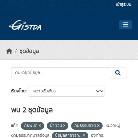
Skip to main content
เข้าสู่ระบบ
ชุดข้อมูล
เรียงโดย
พบ 2 ชุดข้อมูล
แท็ค:
ภัยพิบัติ
น้ำท่วม
ภัยธรรมชาติ
หมวดหมู่
ตามธรรมาภิบาลข้อมูล:
ข้อมูลสาธารณะ
องค์กร: