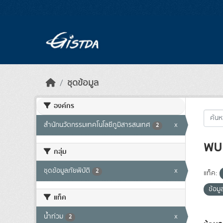
Skip to main content
ชุดข้อมูล
องค์กร
สำนักนวัตกรรมเทคโนโลยีภูมิสารสนเทศ
x
2
พบ 
กลุ่ม
ชุดข้อมูลภัยพิบัติ
x
2
แท็ค:
ข้อม
แท็ค
น้ำท่วม
x
2