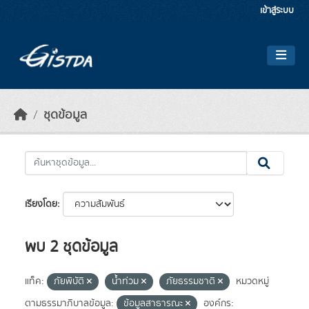
Skip to main content
เข้าสู่ระบบ
ชุดข้อมูล
เรียงโดย
พบ 2 ชุดข้อมูล
แท็ค:
ภัยพิบัติ
น้ำท่วม
ภัยธรรมชาติ
หมวดหมู่
ตามธรรมาภิบาลข้อมูล:
ข้อมูลสาธารณะ
องค์กร: