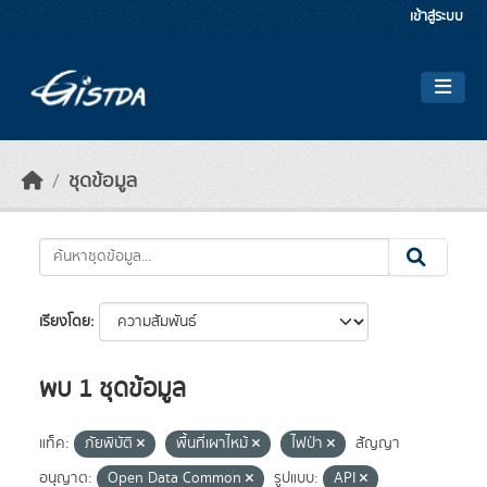
Skip to main content
เข้าสู่ระบบ
ชุดข้อมูล
เรียงโดย
พบ 1 ชุดข้อมูล
แท็ค:
ภัยพิบัติ
พื้นที่เผาไหม้
ไฟป่า
สัญญา
อนุญาต:
Open Data Common
รูปแบบ:
API