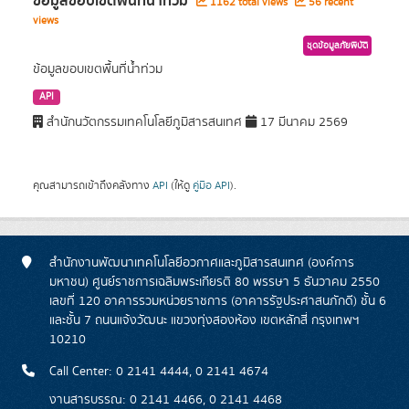
ข้อมูลขอบเขตพื้นที่น้ำท่วม
1162 total views
56 recent
views
ชุดข้อมูลภัยพิบัติ
ข้อมูลขอบเขตพื้นที่น้ำท่วม
API
สำนักนวัตกรรมเทคโนโลยีภูมิสารสนเทศ
17 มีนาคม 2569
คุณสามารถเข้าถึงคลังทาง
API
(ให้ดู
คู่มือ API
).
สำนักงานพัฒนาเทคโนโลยีอวกาศและภูมิสารสนเทศ (องค์การ
มหาชน) ศูนย์ราชการเฉลิมพระเกียรติ 80 พรรษา 5 ธันวาคม 2550
เลขที่ 120 อาคารรวมหน่วยราชการ (อาคารรัฐประศาสนภักดี) ชั้น 6
และชั้น 7 ถนนแจ้งวัฒนะ แขวงทุ่งสองห้อง เขตหลักสี่ กรุงเทพฯ
10210
Call Center: 0 2141 4444, 0 2141 4674
งานสารบรรณ: 0 2141 4466, 0 2141 4468