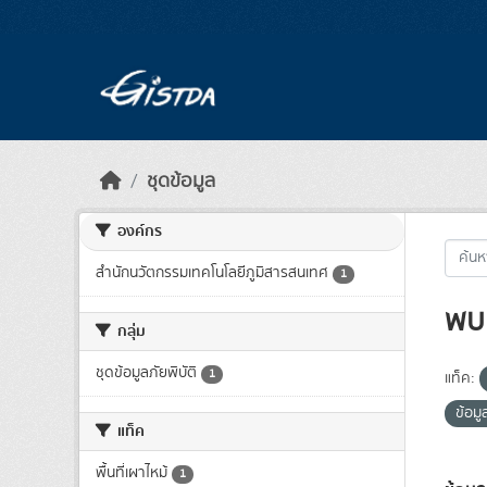
Skip to main content
ชุดข้อมูล
องค์กร
สำนักนวัตกรรมเทคโนโลยีภูมิสารสนเทศ
1
พบ 
กลุ่ม
ชุดข้อมูลภัยพิบัติ
1
แท็ค:
ข้อม
แท็ค
พื้นที่เผาไหม้
1