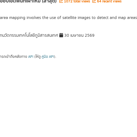
ขอบเขตพื้นที่เผาไหม้ (ล่าสุด)
1072 total views
64 recent views
area mapping involves the use of satellite images to detect and map areas 
กนวัตกรรมเทคโนโลยีภูมิสารสนเทศ
30 เมษายน 2569
ารถเข้าถึงคลังทาง
API
(ให้ดู
คู่มือ API
).