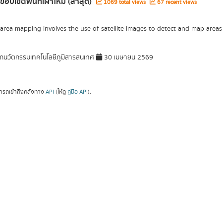
ขอบเขตพื้นที่เผาไหม้ (ล่าสุด)
1069 total views
67 recent views
area mapping involves the use of satellite images to detect and map areas 
กนวัตกรรมเทคโนโลยีภูมิสารสนเทศ
30 เมษายน 2569
ารถเข้าถึงคลังทาง
API
(ให้ดู
คู่มือ API
).