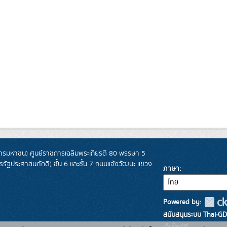
รมหาชน) ศูนย์ราชการเฉลิมพระเกียรติ 80 พรรษา 5
ฐประศาสนภักดี) ชั้น 6 และชั้น 7 ถนนแจ้งวัฒนะ แขวง
ภาษา
Powered by:
สนับสนุนระบบ Thai-GD