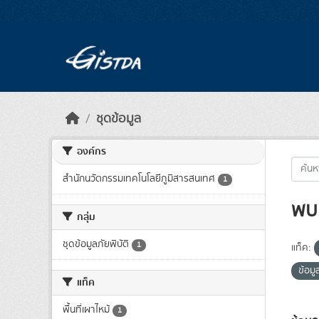
Skip to main content
ชุดข้อมูล
องค์กร
สำนักนวัตกรรมเทคโนโลยีภูมิสารสนเทศ
1
พบ 
กลุ่ม
ชุดข้อมูลภัยพิบัติ
1
แท็ค:
ข้อม
แท็ค
พื้นที่เผาไหม้
1