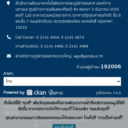
สำนักงานพัฒนาเทคโนโลยีอวกาศและภูมิสารสนเทศ (องค์การ
มหาชน) ศูนย์ราชการเฉลิมพระเกียรติ 80 พรรษา 5 ธันวาคม 2550
เลขที่ 120 อาคารรวมหน่วยราชการ (อาคารรัฐประศาสนภักดี) ชั้น 6
และชั้น 7 ถนนแจ้งวัฒนะ แขวงทุ่งสองห้อง เขตหลักสี่ กรุงเทพฯ
10210
Call Center: 0 2141 4444, 0 2141 4674
งานสารบรรณ: 0 2141 4466, 0 2141 4468
ฝ่ายจัดการภูมิสารสนเทศขนาดใหญ่: wgs@gistda.or.th
192006
จำนวนผู้เข้าชม
ภาษา
Powered by:
รุ่นโปรแกรม: 3.0.0
สนับสนุนระบบ Thai-GDC โดย สำนักงานสถิติแห่งชาติ
วันที่: 2025-06-
x
เว็บไซต์นี้ใช้ "คุกกี้" เพื่อวัตถุประสงค์ในการพัฒนาการเข้าถึงบริการของผู้ใช้ให้ดี
เว็บไซต์ที่
26
ยิ่งขึ้น หากต้องการเปิดใช้งานคุกกี้ โปรดคลิก "ยอมรับคุกกี้"
ระบบบัญชีข้อมูลภาครัฐ
เกี่ยวข้อง:
คุณสามารถถอนการยินยอมของคุณได้ตลอดเวลา โดยไปที่ "การตั้งค่าคุกกี้"
บริการนามานุกรมบัญชีข้อมูลภาค
รัฐ
ยอมรับคุกกี้