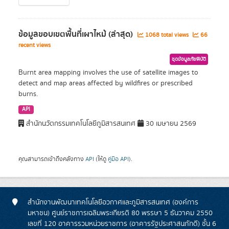
ข้อมูลขอบเขตพื้นที่เผาไหม้ (ล่าสุด)
1068 total views
66
recent views
ชุดข้อมูลภัยพิบัติ
Burnt area mapping involves the use of satellite images to
detect and map areas affected by wildfires or prescribed
burns.
API
สำนักนวัตกรรมเทคโนโลยีภูมิสารสนเทศ
30 เมษายน 2569
คุณสามารถเข้าถึงคลังทาง
API
(ให้ดู
คู่มือ API
).
สำนักงานพัฒนาเทคโนโลยีอวกาศและภูมิสารสนเทศ (องค์การ
มหาชน) ศูนย์ราชการเฉลิมพระเกียรติ 80 พรรษา 5 ธันวาคม 2550
เลขที่ 120 อาคารรวมหน่วยราชการ (อาคารรัฐประศาสนภักดี) ชั้น 6