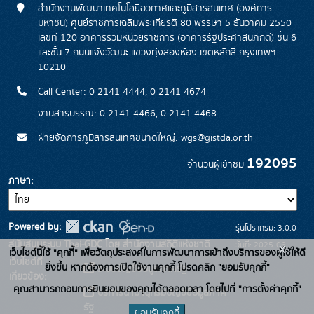
สำนักงานพัฒนาเทคโนโลยีอวกาศและภูมิสารสนเทศ (องค์การ
มหาชน) ศูนย์ราชการเฉลิมพระเกียรติ 80 พรรษา 5 ธันวาคม 2550
เลขที่ 120 อาคารรวมหน่วยราชการ (อาคารรัฐประศาสนภักดี) ชั้น 6
และชั้น 7 ถนนแจ้งวัฒนะ แขวงทุ่งสองห้อง เขตหลักสี่ กรุงเทพฯ
10210
Call Center: 0 2141 4444, 0 2141 4674
งานสารบรรณ: 0 2141 4466, 0 2141 4468
ฝ่ายจัดการภูมิสารสนเทศขนาดใหญ่: wgs@gistda.or.th
192095
จำนวนผู้เข้าชม
ภาษา
Powered by:
รุ่นโปรแกรม: 3.0.0
สนับสนุนระบบ Thai-GDC โดย สำนักงานสถิติแห่งชาติ
วันที่: 2025-06-
x
เว็บไซต์นี้ใช้ "คุกกี้" เพื่อวัตถุประสงค์ในการพัฒนาการเข้าถึงบริการของผู้ใช้ให้ดี
เว็บไซต์ที่
26
ยิ่งขึ้น หากต้องการเปิดใช้งานคุกกี้ โปรดคลิก "ยอมรับคุกกี้"
ระบบบัญชีข้อมูลภาครัฐ
เกี่ยวข้อง:
คุณสามารถถอนการยินยอมของคุณได้ตลอดเวลา โดยไปที่ "การตั้งค่าคุกกี้"
บริการนามานุกรมบัญชีข้อมูลภาค
รัฐ
ยอมรับคุกกี้