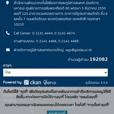
สำนักงานพัฒนาเทคโนโลยีอวกาศและภูมิสารสนเทศ (องค์การ
มหาชน) ศูนย์ราชการเฉลิมพระเกียรติ 80 พรรษา 5 ธันวาคม 2550
เลขที่ 120 อาคารรวมหน่วยราชการ (อาคารรัฐประศาสนภักดี) ชั้น 6
และชั้น 7 ถนนแจ้งวัฒนะ แขวงทุ่งสองห้อง เขตหลักสี่ กรุงเทพฯ
10210
Call Center: 0 2141 4444, 0 2141 4674
งานสารบรรณ: 0 2141 4466, 0 2141 4468
ฝ่ายจัดการภูมิสารสนเทศขนาดใหญ่: wgs@gistda.or.th
192082
จำนวนผู้เข้าชม
ภาษา
Powered by:
รุ่นโปรแกรม: 3.0.0
สนับสนุนระบบ Thai-GDC โดย สำนักงานสถิติแห่งชาติ
วันที่: 2025-06-
x
เว็บไซต์นี้ใช้ "คุกกี้" เพื่อวัตถุประสงค์ในการพัฒนาการเข้าถึงบริการของผู้ใช้ให้ดี
เว็บไซต์ที่
26
ยิ่งขึ้น หากต้องการเปิดใช้งานคุกกี้ โปรดคลิก "ยอมรับคุกกี้"
ระบบบัญชีข้อมูลภาครัฐ
เกี่ยวข้อง:
คุณสามารถถอนการยินยอมของคุณได้ตลอดเวลา โดยไปที่ "การตั้งค่าคุกกี้"
บริการนามานุกรมบัญชีข้อมูลภาค
รัฐ
ยอมรับคุกกี้