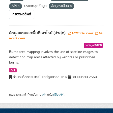
API
ประเภทชุดข้อมูล:
ข้อมูลระเบียน
กรองผลลัพธ์
ข้อมูลขอบเขตพื้นที่เผาไหม้ (ล่าสุด)
1072 total views
64
recent views
ชุดข้อมูลภัยพิบัติ
Burnt area mapping involves the use of satellite images to
detect and map areas affected by wildfires or prescribed
burns.
API
สำนักนวัตกรรมเทคโนโลยีภูมิสารสนเทศ
30 เมษายน 2569
คุณสามารถเข้าถึงคลังทาง
API
(ให้ดู
คู่มือ API
).