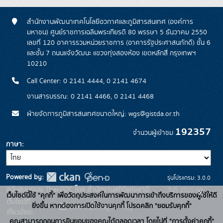
สำนักงานพัฒนาเทคโนโลยีอวกาศและภูมิสารสนเทศ (องค์การ
มหาชน) ศูนย์ราชการเฉลิมพระเกียรติ 80 พรรษา 5 ธันวาคม 2550
เลขที่ 120 อาคารรวมหน่วยราชการ (อาคารรัฐประศาสนภักดี) ชั้น 6
และชั้น 7 ถนนแจ้งวัฒนะ แขวงทุ่งสองห้อง เขตหลักสี่ กรุงเทพฯ
10210
Call Center: 0 2141 4444, 0 2141 4674
งานสารบรรณ: 0 2141 4466, 0 2141 4468
ฝ่ายจัดการภูมิสารสนเทศขนาดใหญ่: wgs@gistda.or.th
192357
จำนวนผู้เข้าชม
ภาษา
Powered by:
รุ่นโปรแกรม: 3.0.0
สนับสนุนระบบ Thai-GDC โดย สำนักงานสถิติแห่งชาติ
วันที่: 2025-06-
x
เว็บไซต์นี้ใช้ "คุกกี้" เพื่อวัตถุประสงค์ในการพัฒนาการเข้าถึงบริการของผู้ใช้ให้ดี
เว็บไซต์ที่
26
ยิ่งขึ้น หากต้องการเปิดใช้งานคุกกี้ โปรดคลิก "ยอมรับคุกกี้"
ระบบบัญชีข้อมูลภาครัฐ
เกี่ยวข้อง:
คุณสามารถถอนการยินยอมของคุณได้ตลอดเวลา โดยไปที่ "การตั้งค่าคุกกี้"