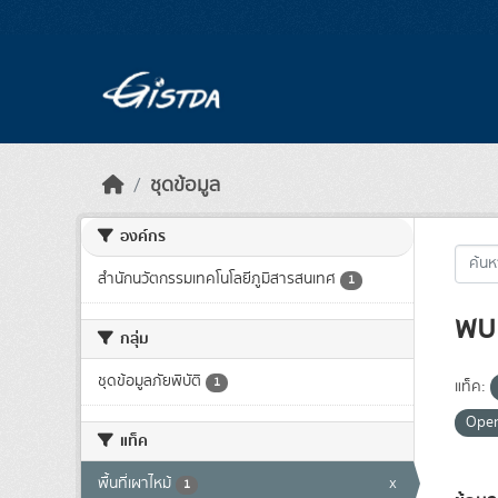
Skip to main content
ชุดข้อมูล
องค์กร
สำนักนวัตกรรมเทคโนโลยีภูมิสารสนเทศ
1
พบ 
กลุ่ม
ชุดข้อมูลภัยพิบัติ
1
แท็ค:
Ope
แท็ค
พื้นที่เผาไหม้
x
1