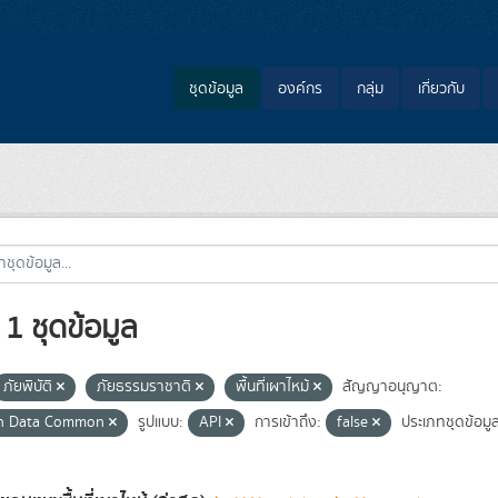
ชุดข้อมูล
องค์กร
กลุ่ม
เกี่ยวกับ
1 ชุดข้อมูล
ภัยพิบัติ
ภัยธรรมราชาติ
พื้นที่เผาไหม้
สัญญาอนุญาต:
n Data Common
รูปแบบ:
API
การเข้าถึง:
false
ประเภทชุดข้อมูล