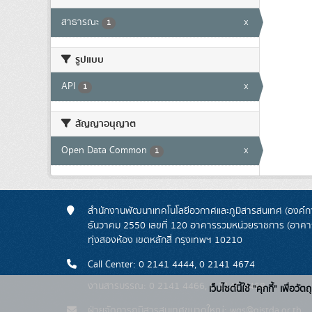
สาธารณะ
x
1
รูปแบบ
API
x
1
สัญญาอนุญาต
Open Data Common
x
1
สำนักงานพัฒนาเทคโนโลยีอวกาศและภูมิสารสนเทศ (องค์กา
ธันวาคม 2550 เลขที่ 120 อาคารรวมหน่วยราชการ (อาคารรั
ทุ่งสองห้อง เขตหลักสี่ กรุงเทพฯ 10210
Call Center: 0 2141 4444, 0 2141 4674
งานสารบรรณ: 0 2141 4466, 0 2141 4468
เว็บไซต์นี้ใช้ "คุกกี้" เพื
ฝ่ายจัดการภูมิสารสนเทศขนาดใหญ่: wgs@gistda.or.th