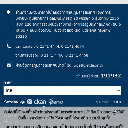
สำนักงานพัฒนาเทคโนโลยีอวกาศและภูมิสารสนเทศ (องค์การ
มหาชน) ศูนย์ราชการเฉลิมพระเกียรติ 80 พรรษา 5 ธันวาคม 2550
เลขที่ 120 อาคารรวมหน่วยราชการ (อาคารรัฐประศาสนภักดี) ชั้น 6
และชั้น 7 ถนนแจ้งวัฒนะ แขวงทุ่งสองห้อง เขตหลักสี่ กรุงเทพฯ
10210
Call Center: 0 2141 4444, 0 2141 4674
งานสารบรรณ: 0 2141 4466, 0 2141 4468
ฝ่ายจัดการภูมิสารสนเทศขนาดใหญ่: wgs@gistda.or.th
191932
จำนวนผู้เข้าชม
ภาษา
Powered by:
รุ่นโปรแกรม: 3.0.0
สนับสนุนระบบ Thai-GDC โดย สำนักงานสถิติแห่งชาติ
วันที่: 2025-06-
x
เว็บไซต์นี้ใช้ "คุกกี้" เพื่อวัตถุประสงค์ในการพัฒนาการเข้าถึงบริการของผู้ใช้ให้ดี
เว็บไซต์ที่
26
ยิ่งขึ้น หากต้องการเปิดใช้งานคุกกี้ โปรดคลิก "ยอมรับคุกกี้"
ระบบบัญชีข้อมูลภาครัฐ
เกี่ยวข้อง:
คุณสามารถถอนการยินยอมของคุณได้ตลอดเวลา โดยไปที่ "การตั้งค่าคุกกี้"