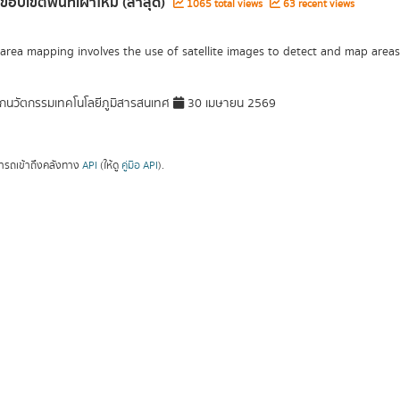
ขอบเขตพื้นที่เผาไหม้ (ล่าสุด)
1065 total views
63 recent views
area mapping involves the use of satellite images to detect and map areas 
กนวัตกรรมเทคโนโลยีภูมิสารสนเทศ
30 เมษายน 2569
ารถเข้าถึงคลังทาง
API
(ให้ดู
คู่มือ API
).