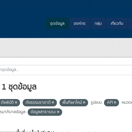
ชุดข้อมูล
องค์กร
กลุ่ม
เกี่ยวกับ
1 ชุดข้อมูล
ภัยพิบัติ
ภัยธรรมราชาติ
พื้นที่เผาไหม้
รูปแบบ:
API
หมวดห
มาภิบาลข้อมูล:
ข้อมูลสาธารณะ