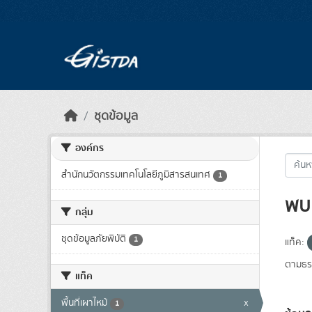
Skip to main content
ชุดข้อมูล
องค์กร
สำนักนวัตกรรมเทคโนโลยีภูมิสารสนเทศ
1
พบ 
กลุ่ม
ชุดข้อมูลภัยพิบัติ
1
แท็ค:
ตามธรร
แท็ค
พื้นที่เผาไหม้
x
1