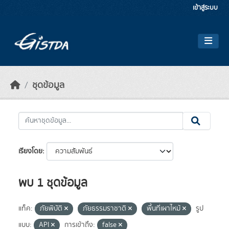
Skip to main content
เข้าสู่ระบบ
ชุดข้อมูล
เรียงโดย
พบ 1 ชุดข้อมูล
แท็ค:
ภัยพิบัติ
ภัยธรรมราชาติ
พื้นที่เผาไหม้
รูป
แบบ:
API
การเข้าถึง:
false