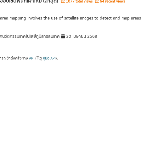
ขอบเขตพื้นที่เผาไหม้ (ล่าสุด)
1077 total views
64 recent views
area mapping involves the use of satellite images to detect and map areas 
กนวัตกรรมเทคโนโลยีภูมิสารสนเทศ
30 เมษายน 2569
ารถเข้าถึงคลังทาง
API
(ให้ดู
คู่มือ API
).