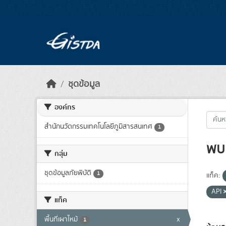
Skip to main content
ชุดข้อมูล
องค์กร
สำนักนวัตกรรมเทคโนโลยีภูมิสารสนเทศ
1
พบ 
กลุ่ม
ชุดข้อมูลภัยพิบัติ
1
แท็ค:
API
แท็ค
พื้นที่เผาไหม้
x
1