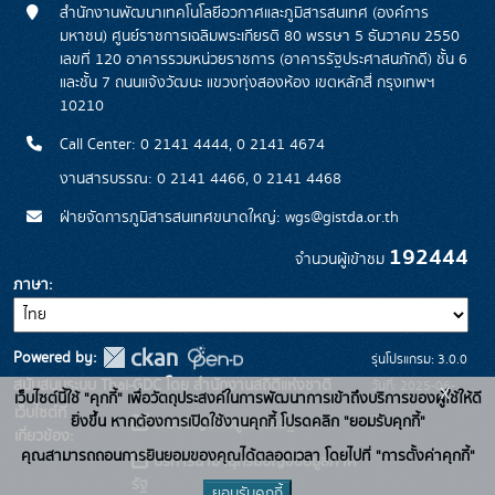
สำนักงานพัฒนาเทคโนโลยีอวกาศและภูมิสารสนเทศ (องค์การ
มหาชน) ศูนย์ราชการเฉลิมพระเกียรติ 80 พรรษา 5 ธันวาคม 2550
เลขที่ 120 อาคารรวมหน่วยราชการ (อาคารรัฐประศาสนภักดี) ชั้น 6
และชั้น 7 ถนนแจ้งวัฒนะ แขวงทุ่งสองห้อง เขตหลักสี่ กรุงเทพฯ
10210
Call Center: 0 2141 4444, 0 2141 4674
งานสารบรรณ: 0 2141 4466, 0 2141 4468
ฝ่ายจัดการภูมิสารสนเทศขนาดใหญ่: wgs@gistda.or.th
192444
จำนวนผู้เข้าชม
ภาษา
Powered by:
รุ่นโปรแกรม: 3.0.0
สนับสนุนระบบ Thai-GDC โดย สำนักงานสถิติแห่งชาติ
วันที่: 2025-06-
x
เว็บไซต์นี้ใช้ "คุกกี้" เพื่อวัตถุประสงค์ในการพัฒนาการเข้าถึงบริการของผู้ใช้ให้ดี
เว็บไซต์ที่
26
ยิ่งขึ้น หากต้องการเปิดใช้งานคุกกี้ โปรดคลิก "ยอมรับคุกกี้"
ระบบบัญชีข้อมูลภาครัฐ
เกี่ยวข้อง:
คุณสามารถถอนการยินยอมของคุณได้ตลอดเวลา โดยไปที่ "การตั้งค่าคุกกี้"
บริการนามานุกรมบัญชีข้อมูลภาค
รัฐ
ยอมรับคุกกี้