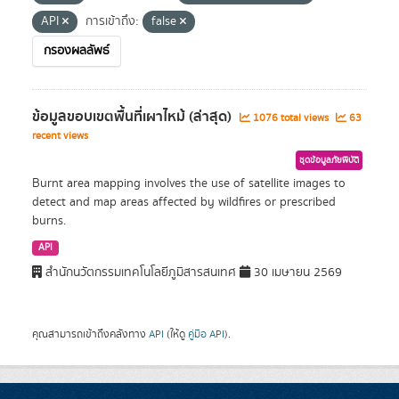
API
การเข้าถึง:
false
กรองผลลัพธ์
ข้อมูลขอบเขตพื้นที่เผาไหม้ (ล่าสุด)
1076 total views
63
recent views
ชุดข้อมูลภัยพิบัติ
Burnt area mapping involves the use of satellite images to
detect and map areas affected by wildfires or prescribed
burns.
API
สำนักนวัตกรรมเทคโนโลยีภูมิสารสนเทศ
30 เมษายน 2569
คุณสามารถเข้าถึงคลังทาง
API
(ให้ดู
คู่มือ API
).