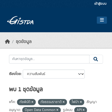
Skip to main content
เข้าสู่ระบบ
ชุดข้อมูล
เรียงโดย
พบ 1 ชุดข้อมูล
แท็ค:
ภัยพิบัติ
ภัยธรรมราชาติ
ไฟป่า
สัญญา
อนุญาต:
Open Data Common
รูปแบบ:
API