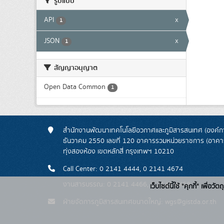
รูปแบบ
API
x
1
JSON
x
1
สัญญาอนุญาต
Open Data Common
1
สำนักงานพัฒนาเทคโนโลยีอวกาศและภูมิสารสนเทศ (องค์กา
ธันวาคม 2550 เลขที่ 120 อาคารรวมหน่วยราชการ (อาคารรั
ทุ่งสองห้อง เขตหลักสี่ กรุงเทพฯ 10210
Call Center: 0 2141 4444, 0 2141 4674
งานสารบรรณ: 0 2141 4466, 0 2141 4468
เว็บไซต์นี้ใช้ "คุกกี้" เพื
ฝ่ายจัดการภูมิสารสนเทศขนาดใหญ่: wgs@gistda.or.th