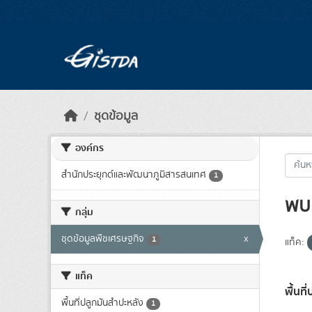
Skip to main content
ชุดข้อมูล
องค์กร
สำนักประยุกต์และพัฒนาภูมิสารสนเทศ
1
พบ 
กลุ่ม
ชุดข้อมูลพืชเศรษฐกิจ
x
1
แท็ค:
แท็ค
พื้นท
พื้นที่ปลูกมันสำปะหลัง
1