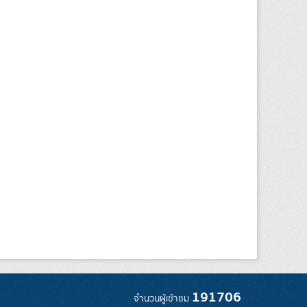
191706
จำนวนผู้เข้าชม