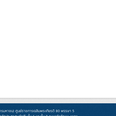
รมหาชน) ศูนย์ราชการเฉลิมพระเกียรติ 80 พรรษา 5