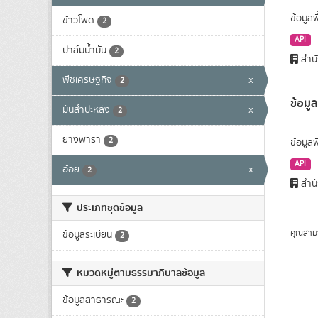
ข้อมูลพ
ข้าวโพด
2
API
ปาล์มน้ำมัน
2
สำนั
พืชเศรษฐกิจ
x
2
ข้อมู
มันสำปะหลัง
x
2
ยางพารา
2
ข้อมูล
API
อ้อย
x
2
สำนั
ประเภทชุดข้อมูล
คุณสาม
ข้อมูลระเบียน
2
หมวดหมู่ตามธรรมาภิบาลข้อมูล
ข้อมูลสาธารณะ
2