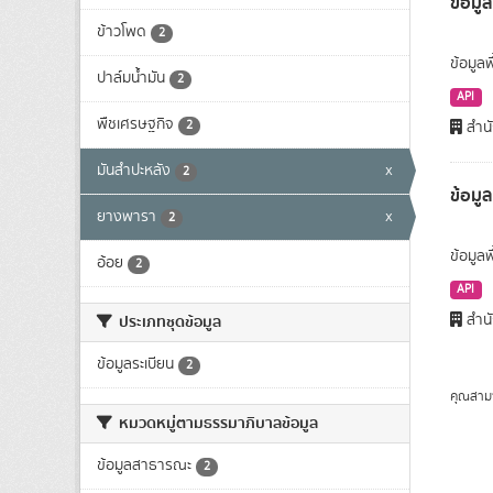
ข้อมูล
ข้าวโพด
2
ข้อมูลพ
ปาล์มน้ำมัน
2
API
พืชเศรษฐกิจ
2
สำนั
มันสำปะหลัง
x
2
ข้อมู
ยางพารา
x
2
ข้อมูล
อ้อย
2
API
สำนั
ประเภทชุดข้อมูล
ข้อมูลระเบียน
2
คุณสาม
หมวดหมู่ตามธรรมาภิบาลข้อมูล
ข้อมูลสาธารณะ
2