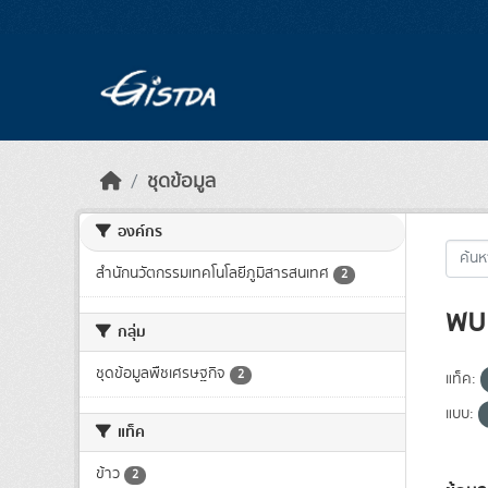
Skip to main content
ชุดข้อมูล
องค์กร
สำนักนวัตกรรมเทคโนโลยีภูมิสารสนเทศ
2
พบ 
กลุ่ม
ชุดข้อมูลพืชเศรษฐกิจ
2
แท็ค:
แบบ:
แท็ค
ข้าว
2