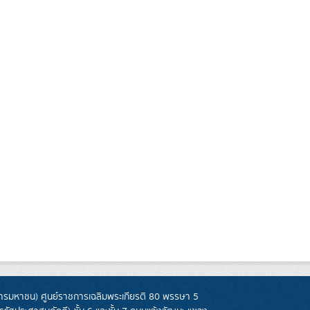
รมหาชน) ศูนย์ราชการเฉลิมพระเกียรติ 80 พรรษา 5