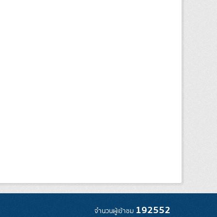
192552
จำนวนผู้เข้าชม