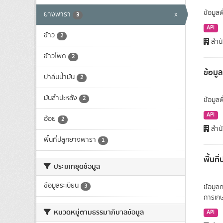
ข้อมูลพ
ยางพารา
x
3
API
ข้าว
2
สำนั
ข้าวโพด
2
ข้อมู
ปาล์มน้ำมัน
2
มันสำปะหลัง
2
ข้อมูล
API
อ้อย
2
สำนั
พื้นที่ปลูกยางพารา
1
พื้นท
ประเภทชุดข้อมูล
ข้อมูลระเบียน
3
ข้อมูล
การเก
หมวดหมู่ตามธรรมาภิบาลข้อมูล
API