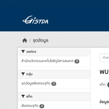
Skip to main content
ชุดข้อมูล
องค์กร
สำนักนวัตกรรมเทคโนโลยีภูมิสารสนเทศ
3
พบ 
กลุ่ม
ชุดข้อมูลพืชเศรษฐกิจ
3
แท็ค:
แท็ค
ข้อมูล
พืชเศรษฐกิจ
3